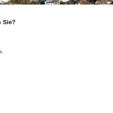
n Sie?
t.
rteile mit der digitalen Mitwirk