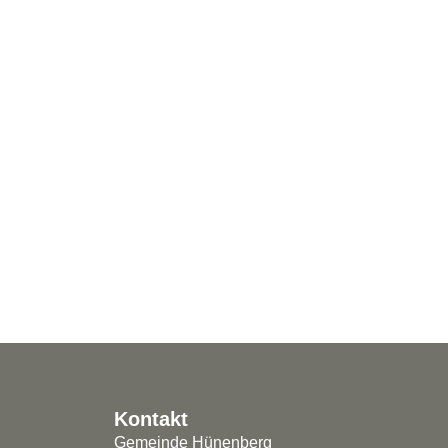
Mitwirken und Zukunft gestal
Ihre Meinung ist uns wichtig. Beteiligen Si
und erfassen Sie Ihre Rückmeldung einf
schnell und papierlos.
Kontakt
Gemeinde Hünenberg