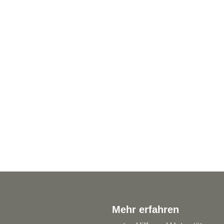
ten
Mehrwerte für Sie und uns
e sich
Erfassen Sie Ihre Rückmeldungen orts- und
ach,
zeitunabhängig. Ermöglichen Sie uns eine
effiziente Auswertung.
Mehr erfahren